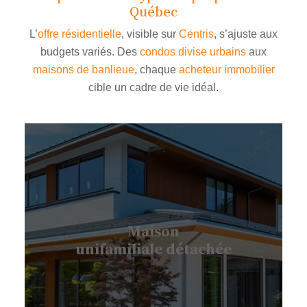
Québec
L’
offre résidentielle
, visible sur
Centris
, s’ajuste aux
budgets variés. Des
condos divise urbains
aux
maisons de banlieue
, chaque
acheteur immobilier
cible un cadre de vie idéal.
Maison
unifamiliale détachée