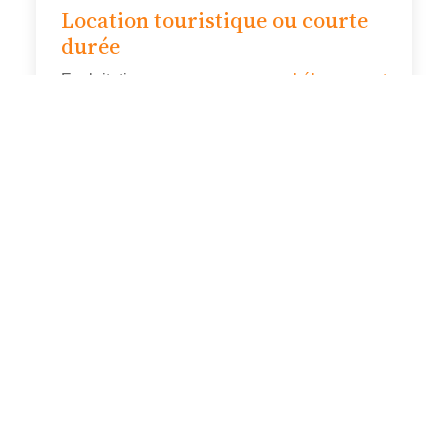
Location touristique ou courte
durée
Exploitation en
hébergement
touristique
courte durée, soumise à la
certification CITQ
.